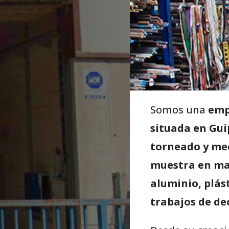
Somos una
emp
situada en Gu
torneado y mec
muestra en mat
aluminio, plás
trabajos de de